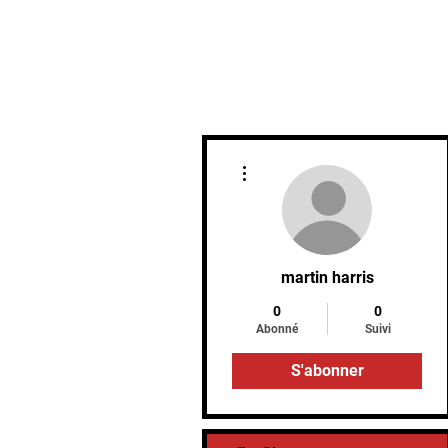
Accueil
Plus d'actions
martin harris
0
0
Abonné
Suivi
S'abonner