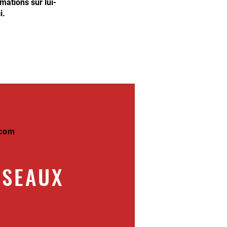
ations sur lui-
i.
.com
ESEAUX