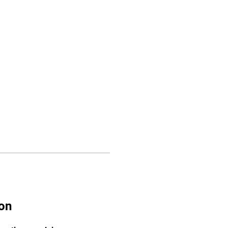
s
Boutique
JCB 74 - Prestige
on