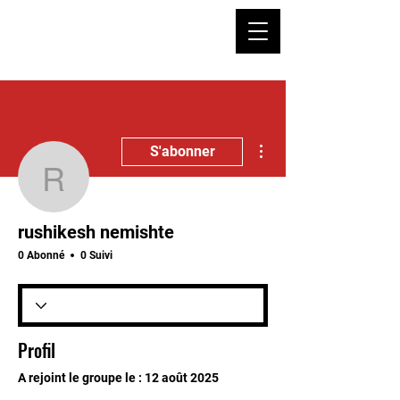
Plus d'actions
S'abonner
rushikesh nemishte
rushikesh nemishte
0 Abonné
0 Suivi
Profil
A rejoint le groupe le : 12 août 2025