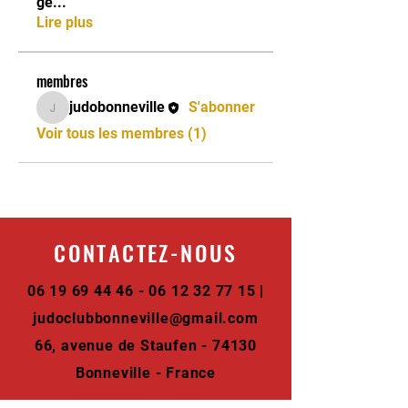
ge
...
Lire plus
membres
judobonneville
S'abonner
judobonneville
Voir tous les membres (1)
CONTACTEZ-NOUS
06 19 69 44 46 - 06 12 32
77 15 |
judoclubbonneville@gmail.com
66, avenue de Staufen - 74130
Bonneville - France
NOTRE ACTUALITE SUR LES RESEAUX