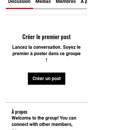
Discussion
Médias
Membres
À propos
Créer le premier post
Lancez la conversation. Soyez le
premier à poster dans ce groupe
!
Créer un post
À propos
Welcome to the group! You can
connect with other members,