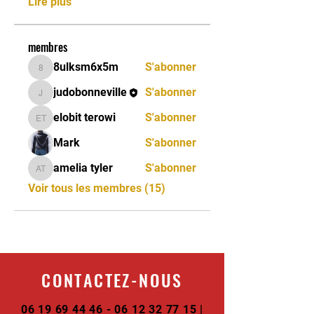
Lire plus
membres
8ulksm6x5m
S'abonner
8ulksm6x5m
judobonneville
S'abonner
judobonneville
elobit terowi
S'abonner
elobit terowi
Mark
S'abonner
amelia tyler
S'abonner
amelia tyler
Voir tous les membres (15)
CONTACTEZ-NOUS
06 19 69 44 46 - 06 12 32
77 15 |