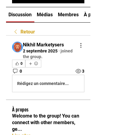
Discussion
Médias
Membres
À propos
Retour
Nikhil Marketysers
2 septembre 2025
·
joined
the group.
0
0
3
Rédigez un commentaire...
À propos
Welcome to the group! You can
connect with other members,
ge
...