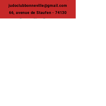
judoclubbonneville@gmail.com
66, avenue de Staufen - 74130
Bonneville - France
NOTRE ACTUALITE SUR LES RESEAUX