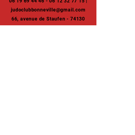
06 19 69 44 46 - 06 12 32
77 15 |
judoclubbonneville@gmail.com
66, avenue de Staufen - 74130
Bonneville - France
NOTRE ACTUALITE SUR LES RESEAUX