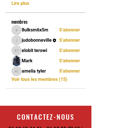
Lire plus
membres
8ulksm6x5m
S'abonner
8ulksm6x5m
judobonneville
S'abonner
judobonneville
elobit terowi
S'abonner
elobit terowi
Mark
S'abonner
amelia tyler
S'abonner
amelia tyler
Voir tous les membres (15)
CONTACTEZ-NOUS