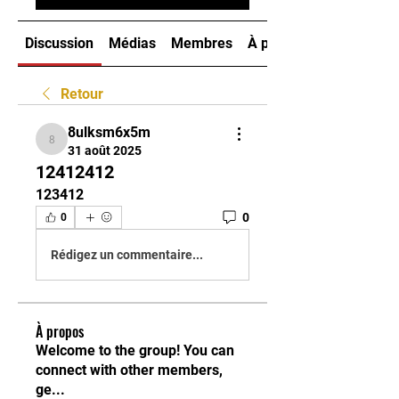
Discussion
Médias
Membres
À propos
Retour
8ulksm6x5m
8ulksm6x5m
31 août 2025
12412412
123412
0
0
Rédigez un commentaire...
À propos
Welcome to the group! You can
connect with other members,
ge
...