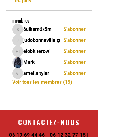
Lire plus
membres
8ulksm6x5m
S'abonner
8ulksm6x5m
judobonneville
S'abonner
judobonneville
elobit terowi
S'abonner
elobit terowi
Mark
S'abonner
amelia tyler
S'abonner
amelia tyler
Voir tous les membres (15)
CONTACTEZ-NOUS
06 19 69 44 46 - 06 12 32
77 15 |