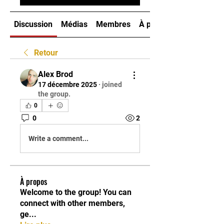
Discussion
Médias
Membres
À propos
Retour
Alex Brod
17 décembre 2025
·
joined
the group.
0
0
2
Write a comment...
À propos
Welcome to the group! You can
connect with other members,
ge
...