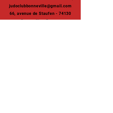
judoclubbonneville@gmail.com
66, avenue de Staufen - 74130
Bonneville - France
NOTRE ACTUALITE SUR LES RESEAUX